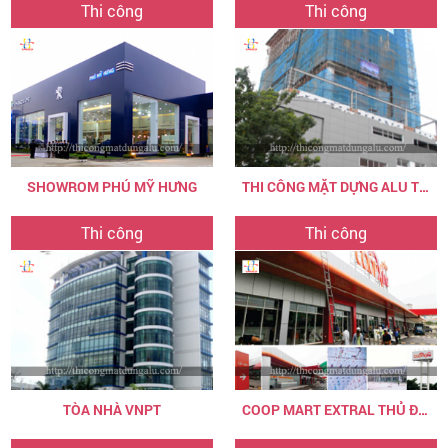
Thi công
Thi công
SHOWROM PHÚ MỸ HƯNG
THI CÔNG MẶT DỰNG ALU TÒA NHÀ
Thi công
Thi công
TÒA NHÀ VNPT
COOP MART EXTRAL THỦ ĐỨC