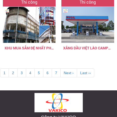
Thi công
Thi công
KHU MUA SẮM ĐỆ NHẤT PHAN KHANG
XĂNG DẦU VIỆT LÀO CAMPUCHIA
1
2
3
4
5
6
7
Next ›
Last ››