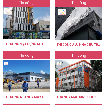
Thi công
Thi công
THI CÔNG MẶT DỰNG ALU TOÀN NHÀ HƯNG THỊNH SÀI GÒN
THI CÔNG ALU NHÀ CHÚ TRANG Ở 160 TRẦN BÌNH TRỌNG QUẬN 5
Thi công
Thi công
THI CÔNG ALU NHÀ MÁY HOÀ HIỆP
TÒA NHÀ MẠC ĐỈNH CHI - Q1-HCM