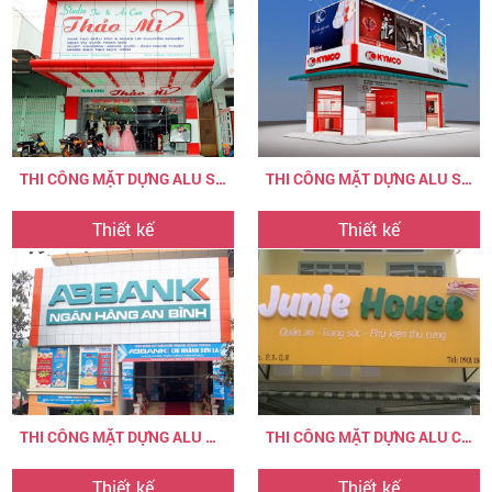
THI CÔNG MẶT DỰNG ALU STUDIO ÁO CƯỚI
THI CÔNG MẶT DỰNG ALU SIÊU THỊ
Thiết kế
Thiết kế
THI CÔNG MẶT DỰNG ALU NGÂN HÀNG
THI CÔNG MẶT DỰNG ALU CỬA HÀNG
Thiết kế
Thiết kế