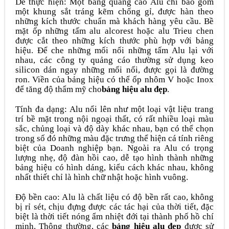
Dễ thực hiện: Một bảng quảng cáo Alu chỉ bao gồm
một khung sắt tráng kẽm chống gỉ, được hàn theo
những kích thước chuẩn mà khách hàng yêu cầu. Bề
mặt ốp những tấm alu alcorest hoặc alu Trieu chen
được cắt theo những kích thước phù hợp với bảng
hiệu. Để che những mối nối những tấm Alu lại với
nhau, các công ty quảng cáo thường sử dụng keo
silicon dán ngay những mối nối, được gọi là đường
ron. Viền của bảng hiệu có thể ốp nhôm V hoặc Inox
để tăng độ thẩm mỹ cho
bảng hiệu alu đẹp
.
Tính đa dạng: Alu nổi lên như một loại vật liệu trang
trí bề mặt trong nội ngoại thất, có rất nhiều loại màu
sắc, chủng loại và độ dày khác nhau, bạn có thể chọn
trong số đó những màu đặc trưng thể hiện cá tính riêng
biệt của Doanh nghiệp bạn. Ngoài ra Alu có trọng
lượng nhẹ, độ đàn hồi cao, dễ tạo hình thành những
bảng hiệu có hình dáng, kiểu cách khác nhau, không
nhất thiết chỉ là hình chữ nhật hoặc hình vuông.
Độ bền cao: Alu là chất liệu có độ bền rất cao, không
bị rỉ sét, chịu đựng được các tác hại của thời tiết, đặc
biệt là thời tiết nóng ẩm nhiệt đới tại thành phố hồ chí
minh. Thông thường, các
bảng hiệu alu đẹp
được sử